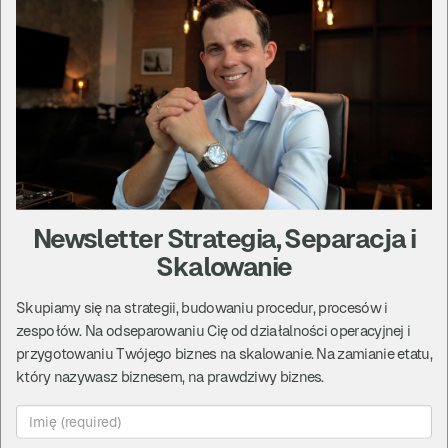
To jest lepsza sytuacja. Gorzej jest, jeśli zarobi,
ale słabo dopracowany system
pokaż więcej...
Komentarze
|
czwartek, 29 czerwiec 23, 17:00
Zanim wydasz duże pieniądze na reklamę…
Jeżeli nie masz systemów, nie masz procedur,
nie masz automatyzacji, nie masz zespołu i
Newsletter Strategia, Separacja i
przyłożysz duże pieniądze do reklamy, to po
Skalowanie
prostu zabijesz sobie biznes, bo ta reklama nie
będzie w stanie na siebie zarobić.
Skupiamy się na strategii, budowaniu procedur, procesów i
zespołów. Na odseparowaniu Cię od działalności operacyjnej i
przygotowaniu Twójego biznes na skalowanie. Na zamianie etatu,
Komentarze
|
środa, 28 czerwiec 23, 17:00
który nazywasz biznesem, na prawdziwy biznes.
Jeżeli wiesz do kogo mówisz i co mówisz.