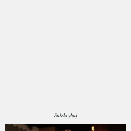
Przez cały czas tylko reagujesz na czynniki
zewnętrzne, nie podążasz własną ścieżką.
Nie masz strategii.
Strategia i zbudowane wokół
pokaż więcej...
Komentarze
|
piątek, 30 czerwiec 23, 17:00
Jeżeli nie masz systemów, nie masz procedur,
nie masz automatyzacji, nie masz zespołu…
… i przyłożysz duże pieniądze do reklamy, to
po prostu zabijesz sobie biznes. Nawet
skuteczna reklama skierowana na
Subskrybuj
nieefektywny system nie będzie w stanie na
siebie zarobić.