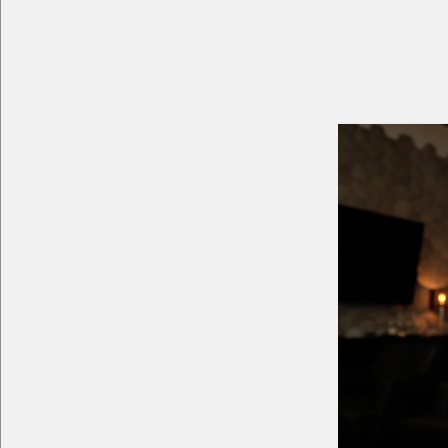
Komentarze
|
wtorek, 24
This page want's to use coo
about cookies in Privacy Pol
Symptomy etatu udają