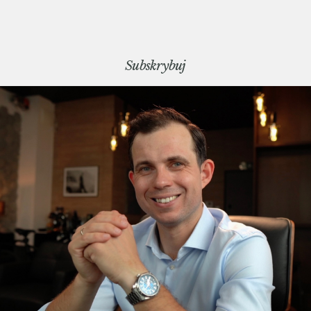
Subskrybuj
 grudzień 24, 15:10
kies for statistics, analytics, marketing and personalisation purposes. Y
icy of this site.
cego biznes: